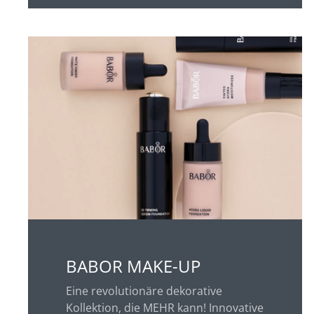
BABOR MAKE-UP
Eine revolutionäre dekorative
Kollektion, die MEHR kann! Innovative